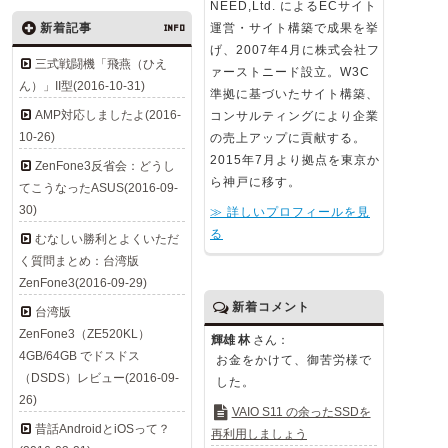
NEED,Ltd. によるECサイト
新着記事
INFO
運営・サイト構築で成果を挙
げ、2007年4月に株式会社フ
三式戦闘機「飛燕（ひえ
ァーストニード設立。W3C
ん）」II型(2016-10-31)
準拠に基づいたサイト構築、
AMP対応しましたよ(2016-
コンサルティングにより企業
10-26)
の売上アップに貢献する。
2015年7月より拠点を東京か
ZenFone3反省会：どうし
ら神戸に移す。
てこうなったASUS(2016-09-
30)
≫ 詳しいプロフィールを見
る
むなしい勝利とよくいただ
く質問まとめ：台湾版
ZenFone3(2016-09-29)
新着コメント
台湾版
ZenFone3（ZE520KL）
輝雄 林
さん：
4GB/64GB でドスドス
お金をかけて、御苦労様で
（DSDS）レビュー(2016-09-
した。
26)
VAIO S11 の余ったSSDを
昔話AndroidとiOSって？
再利用しましょう