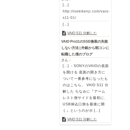
[…]
http://isekikenji.com/vaio-
s11-01/
[…]
VAIO S11 分解した
VAIO Pro11のSSD換装の失敗
しない方法 | 外銀から戦コンに
転職した僕のブログ
さん：
[…] ・SONYのVAIOの底面
を開ける 底面の開き方に
ついて一番参考になったも
のはこちら。 VAIO S11 分
解した ちなみに『アーム
レスト側サイドを最初に、
USB挿込口側を最後に開
く』というのがポ […]
VAIO S11 分解した