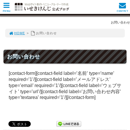
MENU
CONTACT
お問い合わせ
HOME
>
お問い合わせ
お問い合わせ
[contact-form][contact-field label=’名前’ type=’name’
required=’1’/][contact-field label=’メールアドレス’
type=’email’ required=’1’/][contact-field label=’ウェブサ
イト’ type=’url’/][contact-field label=’お問い合わせ内容’
type=’textarea’ required=’1’/][/contact-form]