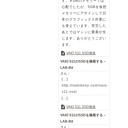
す。８GBのメモリーでは
心配でしたが、5GBを仮想
メモリーにアサインして日
常のグラフィックス作業に
も使えています。苦労した
あとではマシンに愛着が生
じます。ありがとうござい
ます。
VAIO S11 SSD換装
VAIO S11のSSDを換装する –
LAB-Bit
さん：
[…]
http://isekikenji.com/vaio-
s11-ssd/
[…]
VAIO S11 SSD換装
VAIO S11のSSDを換装する –
LAB-Bit
さん：