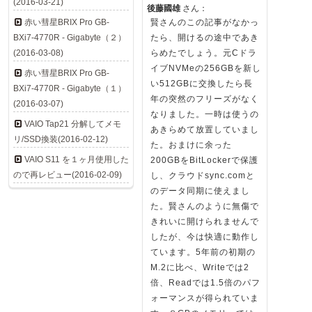
(2016-03-21)
後藤國雄
さん：
赤い彗星BRIX Pro GB-
賢さんのこの記事がなかっ
BXi7-4770R - Gigabyte（２）
たら、開けるの途中であき
(2016-03-08)
らめたでしょう。元Cドラ
イブNVMeの256GBを新し
赤い彗星BRIX Pro GB-
い512GBに交換したら長
BXi7-4770R - Gigabyte（１）
年の突然のフリーズがなく
(2016-03-07)
なりました。一時は使うの
VAIO Tap21 分解してメモ
あきらめて放置していまし
リ/SSD換装(2016-02-12)
た。おまけに余った
VAIO S11 を１ヶ月使用した
200GBをBitLockerで保護
ので再レビュー(2016-02-09)
し、クラウドsync.comと
のデータ同期に使えまし
た。賢さんのように無傷で
きれいに開けられませんで
したが、今は快適に動作し
ています。5年前の初期の
M.2に比べ、Writeでは2
倍、Readでは1.5倍のパフ
ォーマンスが得られていま