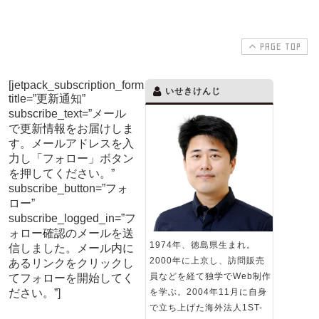
PAGE TOP
[jetpack_subscription_form
いせきけんじ
title=”更新通知”
subscribe_text=”メール
で更新情報をお届けしま
す。メールアドレスを入
力し「フォロー」ボタン
を押してください。”
subscribe_button=”フォ
ロー”
subscribe_logged_in=”フ
ォロー確認のメールを送
1974年、徳島県生まれ。
信しました。メール内に
2000年に上京し、訪問販売
あるリンクをクリックし
員などを経て独学でWeb制作
てフォローを開始してく
ださい。”]
を学ぶ。2004年11月に自身
で立ち上げた海外法人1ST-